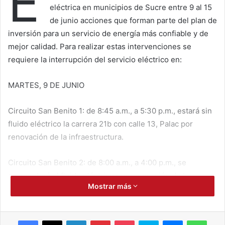
E
eléctrica en municipios de Sucre entre 9 al 15
de junio acciones que forman parte del plan de
inversión para un servicio de energía más confiable y de
mejor calidad. Para realizar estas intervenciones se
requiere la interrupción del servicio eléctrico en:
MARTES, 9 DE JUNIO
Circuito San Benito 1: de 8:45 a.m., a 5:30 p.m., estará sin
fluido eléctrico la carrera 21b con calle 13, Palac por
renovación de la infraestructura.
Circuito San Benito 2: de 8:00 a.m., a 4:00 p.m., se
suspenderá el fluido eléctrico por renovación de la
Mostrar más
infraestructura eléctrica en San Roque, La Ventura y La
Ceiba.
Facebook
X
LinkedIn
Pinterest
Pocket
Skype
Messenger
WhatsApp