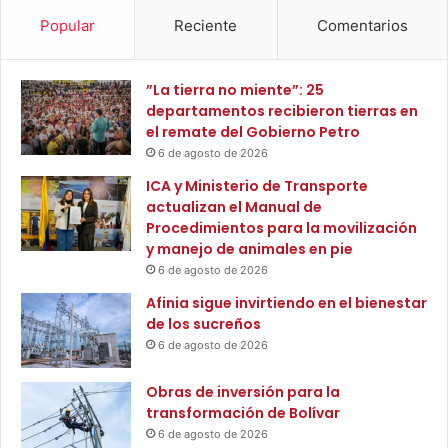
l
r
Popular
Reciente
Comentarios
l
b
i
o
d
l
”La tierra no miente”: 25
e
e
departamentos recibieron tierras en
r
d
el remate del Gobierno Petro
a
a
6 de agosto de 2026
d
a
ICA y Ministerio de Transporte
p
actualizan el Manual de
o
Procedimientos para la movilización
r
y manejo de animales en pie
S
6 de agosto de 2026
u
Afinia sigue invirtiendo en el bienestar
p
de los sucreños
e
6 de agosto de 2026
r
s
Obras de inversión para la
e
transformación de Bolívar
r
v
6 de agosto de 2026