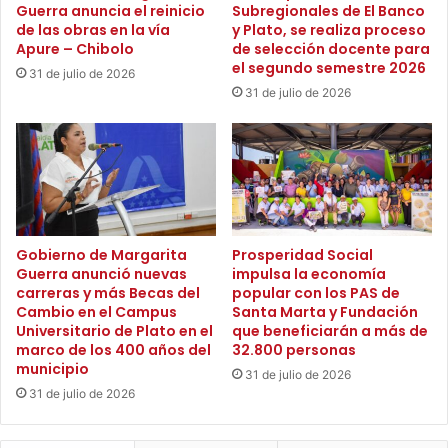
Guerra anuncia el reinicio
Subregionales de El Banco
b
o
de las obras en la vía
y Plato, se realiza proceso
a
n
Apure – Chibolo
de selección docente para
j
t
el segundo semestre 2026
31 de julio de 2026
o
í
31 de julio de 2026
i
t
n
u
t
l
e
o
r
d
i
e
n
l
s
a
Gobierno de Margarita
Prosperidad Social
t
Guerra anunció nuevas
impulsa la economía
U
carreras y más Becas del
popular con los PAS de
i
.
Cambio en el Campus
Santa Marta y Fundación
t
S
Universitario de Plato en el
que beneficiarán a más de
u
e
marco de los 400 años del
32.800 personas
c
r
municipio
31 de julio de 2026
i
g
31 de julio de 2026
o
i
n
o
a
A