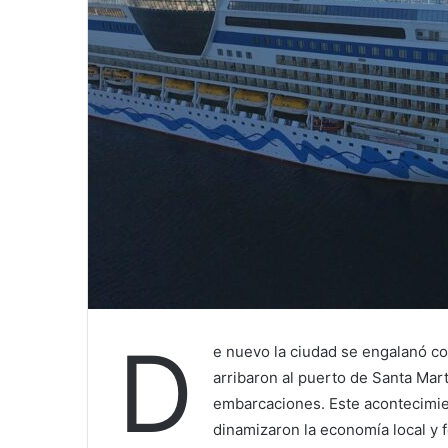
D
e nuevo la ciudad se engalanó co
arribaron al puerto de Santa Mart
embarcaciones. Este acontecimie
dinamizaron la economía local y 