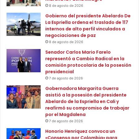
ñ
de Paula Santander, en la vía que conduce de Tunja a Villa
8 de agosto de 2026
o
de Leyva. Esta iniciativa es operada por la Unión Temporal
Gobierno del presidente Abelardo De
ETBNET Colombia Conectada (ETB–SKYNET), y hace
La Espriella ordena el traslado de 117
parte de la estrategia Centros Digitales del Ministerio TIC.
internos de alto perfil vinculados a
negociaciones de paz
8 de agosto de 2026
En esta visita, la ministra TIC estuvo acompañada por el
Senador Carlos Mario Farelo
presidente de ETB, Diego Molano Vega. Juntos,
representó a Cambio Radical en la
compartieron con estudiantes y docentes que se han
comisión protocolaria de la posesión
beneficiado del servicio de Internet gratuito rural:
presidencial
“Nosotros trabajamos para que todas las escuelas rurales
7 de agosto de 2026
tengan buen acceso a Internet y computadoras, algo que
Gobernadora Margarita Guerra
yo no tuve cuando estudié en una institución similar a
asistió a la posesión del presidente
esta. El mundo ha cambiado radicalmente en 30 años y
Abelardo de la Espriella en Cali y
reafirmó su compromiso de trabajar
ahora tenemos la responsabilidad de preparar a estos
por el Magdalena
niños para ese nuevo mundo. Para lograrlo, debemos
7 de agosto de 2026
cambiar la forma en que educamos, profesores y
Honorio Henriquez convoca un
estudiantes deben ser usuarios de inteligencia artificial,
«Consenso por Colombia» para