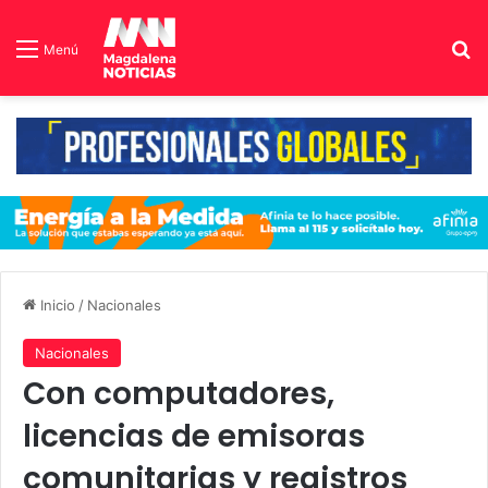
B
Menú
Inicio
/
Nacionales
Nacionales
Con computadores,
licencias de emisoras
comunitarias y registros