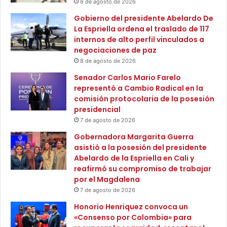
8 de agosto de 2026
S
b
y logística; y el turismo de impacto, serán algunas de las
a
i
Gobierno del presidente Abelardo De
n
cuestiones que se abordarán durante esta gran cita en
a
La Espriella ordena el traslado de 117
t
n
internos de alto perfil vinculados a
“Colombia, el País de la Belleza”, en la que les esperamos
a
o
negociaciones de paz
para seguir trazando la hoja de ruta del sector del turístico
2
2
8 de agosto de 2026
en Iberoamérica.
0
0
Senador Carlos Mario Farelo
2
2
representó a Cambio Radical en la
5
5
comisión protocolaria de la posesión
presidencial
7 de agosto de 2026
Gobernadora Margarita Guerra
asistió a la posesión del presidente
Abelardo de la Espriella en Cali y
reafirmó su compromiso de trabajar
por el Magdalena
7 de agosto de 2026
Honorio Henriquez convoca un
«Consenso por Colombia» para