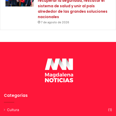
recuperar la seguridad, rescatar el
sistema de salud y unir al país
alrededor de las grandes soluciones
nacionales
7 de agosto de 2026
Categorías
Cultura
(1)