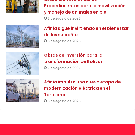
r
e
Procedimientos para la movilización
g
E
y manejo de animales en pie
a
d
6 de agosto de 2026
n
u
Afinia sigue invirtiendo en el bienestar
i
c
de los sucreños
z
a
6 de agosto de 2026
a
c
c
i
Obras de inversión para la
i
ó
transformación de Bolívar
o
n
n
6 de agosto de 2026
y
e
p
s
r
Afinia impulsa una nueva etapa de
p
o
modernización eléctrica en el
r
c
Territorio
o
e
6 de agosto de 2026
d
s
u
o
c
d
t
e
i
r