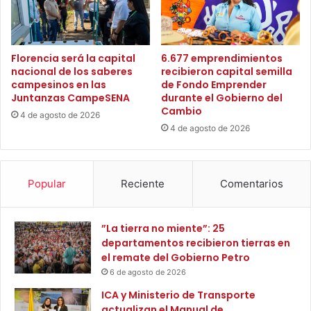
r
d
o
e
b
r
u
Florencia será la capital
6.677 emprendimientos
f
s
nacional de los saberes
recibieron capital semilla
o
t
campesinos en las
de Fondo Emprender
r
e
Juntanzas CampeSENA
durante el Gobierno del
t
c
Cambio
4 de agosto de 2026
a
e
4 de agosto de 2026
l
r
e
P
c
l
e
a
Popular
Reciente
Comentarios
m
n
á
D
s
e
”La tierra no miente”: 25
d
c
departamentos recibieron tierras en
e
e
el remate del Gobierno Petro
4
n
6 de agosto de 2026
3
a
0
l
ICA y Ministerio de Transporte
o
d
actualizan el Manual de