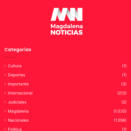
v
e
a
a
s
c
e
r
n
e
C
d
o
i
l
t
Categorías
o
a
m
c
b
i
Cultura
(1)
i
ó
Deportes
(1)
a
n
Importante
(3)
Internacional
(212)
Judiciales
(2)
Magdalena
(1.035)
Nacionales
(1.556)
Política
(1)