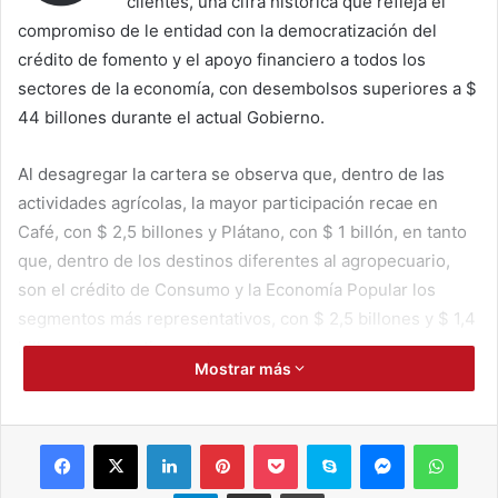
clientes, una cifra histórica que refleja el
compromiso de le entidad con la democratización del
crédito de fomento y el apoyo financiero a todos los
sectores de la economía, con desembolsos superiores a $
44 billones durante el actual Gobierno.
Al desagregar la cartera se observa que, dentro de las
actividades agrícolas, la mayor participación recae en
Café, con $ 2,5 billones y Plátano, con $ 1 billón, en tanto
que, dentro de los destinos diferentes al agropecuario,
son el crédito de Consumo y la Economía Popular los
segmentos más representativos, con $ 2,5 billones y $ 1,4
billones, respectivamente.
Mostrar más
Los pequeños productores del sector rural, quienes se
constituyen como los principales receptores de recursos
Facebook
X
LinkedIn
Pinterest
Pocket
Skype
Messenger
WhatsApp
por parte del Banco, reportan una cartera de $ 11,1
billones, incluidos mujeres y jóvenes rurales que, en
Telegram
Compartir por correo electrónico
Imprimir