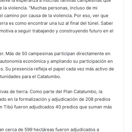
elve la esperanza a muchas familias campesinas que
 la violencia. “Muchas personas, incluso de mi
l camino por causa de la violencia. Por eso, ver que
rra es como encontrar una luz al final del túnel. Saber
otiva a seguir trabajando y construyendo futuro en el
jer. Más de 50 campesinas participan directamente en
u autonomía económica y ampliando su participación en
. Su presencia refleja el papel cada vez más activo de
rtunidades para el Catatumbo.
tivas de tierra. Como parte del Plan Catatumbo, la
do en la formalización y adjudicación de 208 predios
 en Tibú fueron adjudicados 40 predios que suman más
an cerca de 599 hectáreas fueron adjudicados a