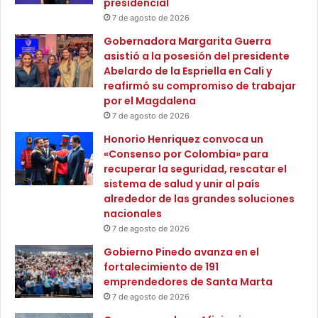
presidencial
l
a
P
7 de agosto de 2026
e
a
n
Gobernadora Margarita Guerra
r
d
asistió a la posesión del presidente
a
e
Abelardo de la Espriella en Cali y
d
f
reafirmó su compromiso de trabajar
o
e
por el Magdalena
r
n
7 de agosto de 2026
T
s
u
Honorio Henriquez convoca un
a
r
«Consenso por Colombia» para
d
í
recuperar la seguridad, rescatar el
e
s
sistema de salud y unir al país
l
t
alrededor de las grandes soluciones
a
i
nacionales
p
c
a
7 de agosto de 2026
o
z
Gobierno Pinedo avanza en el
C
y
fortalecimiento de 191
i
l
emprendedores de Santa Marta
é
a
7 de agosto de 2026
n
j
a
u