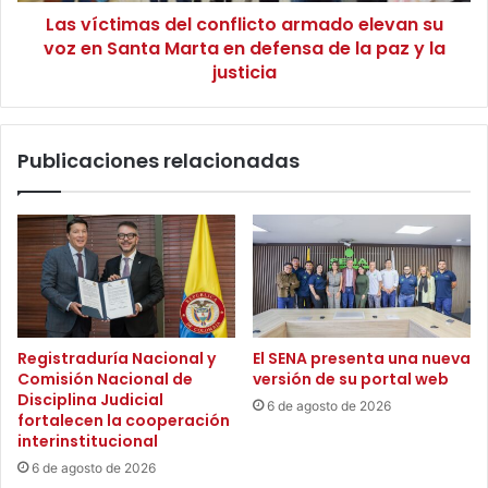
a
Las víctimas del conflicto armado elevan su
a
d
voz en Santa Marta en defensa de la paz y la
s
c
d
justicia
o
e
l
l
e
c
Publicaciones relacionadas
c
o
t
n
i
f
v
l
a
i
i
c
n
t
i
o
c
a
Registraduría Nacional y
El SENA presenta una nueva
i
r
Comisión Nacional de
versión de su portal web
ó
m
Disciplina Judicial
6 de agosto de 2026
o
a
fortalecen la cooperación
p
d
interinstitucional
e
o
6 de agosto de 2026
r
e