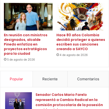
a
l
c
e
i
v
ó
a
n
n
e
s
s
u
En reunión con ministros
Hace 80 años Colombia
t
designados, alcalde
decidió proteger a quienes
v
a
Pinedo enfatiza en
escriben sus canciones
o
proyectos estratégicos
creando a SAYCO
S
z
para la ciudad
e
e
4 de agosto de 2026
m
5 de agosto de 2026
n
a
S
n
a
a
n
Popular
Reciente
Comentarios
S
t
a
a
n
M
Senador Carlos Mario Farelo
t
a
representó a Cambio Radical en la
a
r
comisión protocolaria de la posesión
e
t