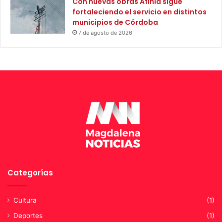
Con nuevas obras Afinia sigue
g
s
fortaleciendo el servicio en distintos
a
t
municipios de Córdoba
M
i
7 de agosto de 2026
á
c
g
i
i
a
c
a
Categorías
Cultura
(1)
Deportes
(1)