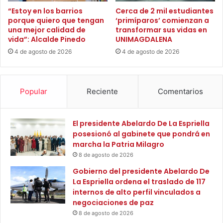
p
a
“Estoy en los barrios
Cerca de 2 mil estudiantes
o
porque quiero que tengan
‘primíparos’ comienzan a
c
una mejor calidad de
transformar sus vidas en
r
h
vida”: Alcalde Pinedo
UNIMAGDALENA
f
i
r
c
4 de agosto de 2026
4 de agosto de 2026
e
a
n
p
t
a
Popular
Reciente
Comentarios
e
r
f
a
r
v
El presidente Abelardo De La Espriella
í
i
posesionó al gabinete que pondrá en
o
v
marcha la Patria Milagro
i
8 de agosto de 2026
r
l
Gobierno del presidente Abelardo De
a
La Espriella ordena el traslado de 117
p
internos de alto perfil vinculados a
a
negociaciones de paz
s
8 de agosto de 2026
i