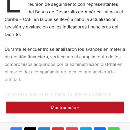
L
reunión de seguimiento con representantes
del Banco de Desarrollo de América Latina y el
Caribe – CAF, en la que se llevó a cabo la actualización,
revisión y evaluación de los indicadores financieros del
Distrito.
Durante el encuentro se analizaron los avances en materia
de gestión financiera, verificando el cumplimiento de los
compromisos adquiridos por la administración distrital en
el marco del acompañamiento técnico que adelanta la
entidad.
Como resultado de la jornada, se obtuvo un balance
positivo, destacándose el cumplimiento de los indicadores
Mostrar más
evaluados y el fortalecimiento de la gestión financiera de
Santa Marta, evidenciando el compromiso de la
administración con el manejo responsable de los recursos
Facebook
X
LinkedIn
Pinterest
Pocket
Skype
Messenger
WhatsApp