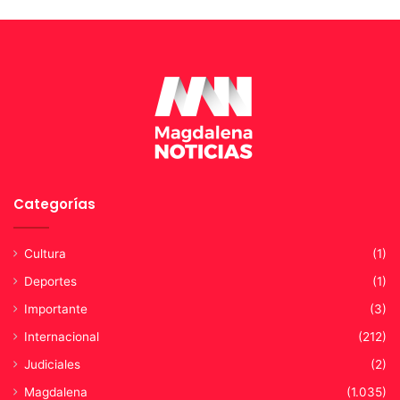
i
a
Categorías
Cultura
(1)
Deportes
(1)
Importante
(3)
Internacional
(212)
Judiciales
(2)
Magdalena
(1.035)