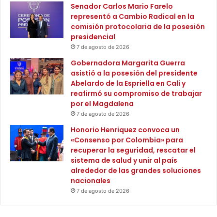
Senador Carlos Mario Farelo
ó
representó a Cambio Radical en la
n
comisión protocolaria de la posesión
d
presidencial
e
l
7 de agosto de 2026
a
Gobernadora Margarita Guerra
S
asistió a la posesión del presidente
e
Abelardo de la Espriella en Cali y
l
reafirmó su compromiso de trabajar
e
por el Magdalena
c
7 de agosto de 2026
c
i
Honorio Henriquez convoca un
ó
«Consenso por Colombia» para
n
recuperar la seguridad, rescatar el
C
sistema de salud y unir al país
o
alrededor de las grandes soluciones
l
nacionales
o
7 de agosto de 2026
m
b