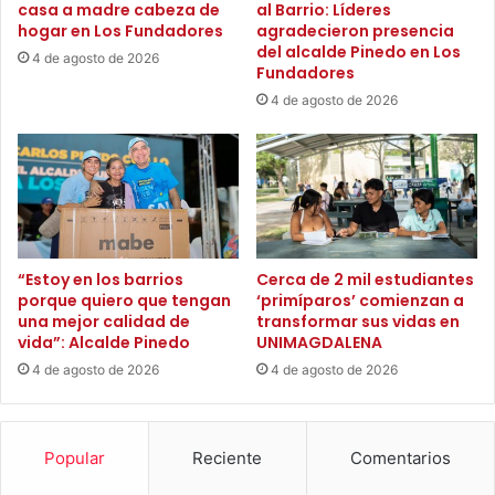
casa a madre cabeza de
al Barrio: Líderes
o
a
hogar en Los Fundadores
agradecieron presencia
n
Según la maestra y gestora cultural, Chela Orozco
d
del alcalde Pinedo en Los
4 de agosto de 2026
a
S
Fundadores
Méndez, este tipo de encuentros se convierten en una
l
o
4 de agosto de 2026
especie de herramienta que permite motivar a nuestros
p
c
estudiantes a que, a través de la lectura, de la
r
i
o
investigación que se puedan realizar sobre Santa Marta,
a
g
l
los niños y jóvenes van a tener la posibilidad de
r
h
informarse de forma más cercana y desde su visión, con
a
a
respecto a la historia de nuestra ciudad.
m
r
a
á
“Estoy en los barrios
Cerca de 2 mil estudiantes
S
porque quiero que tengan
‘primíparos’ comienzan a
e
e
una mejor calidad de
transformar sus vidas en
n
vida”: Alcalde Pinedo
UNIMAGDALENA
m
t
b
r
4 de agosto de 2026
4 de agosto de 2026
r
e
a
g
n
a
Popular
Reciente
Comentarios
d
d
o
e