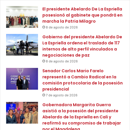
V
r
El presidente Abelardo De La Espriella
i
e
posesionó al gabinete que pondrá en
d
c
marcha la Patria Milagro
a
u
,
8 de agosto de 2026
r
d
s
Gobierno del presidente Abelardo De
e
o
La Espriella ordena el traslado de 117
l
s
internos de alto perfil vinculados a
a
d
negociaciones de paz
A
e
8 de agosto de 2026
g
l
e
Senador Carlos Mario Farelo
p
n
representó a Cambio Radical en la
r
c
comisión protocolaria de la posesión
o
i
presidencial
g
a
r
7 de agosto de 2026
N
a
Gobernadora Margarita Guerra
a
m
asistió a la posesión del presidente
c
a
Abelardo de la Espriella en Cali y
i
C
reafirmó su compromiso de trabajar
o
o
por el Magdalena