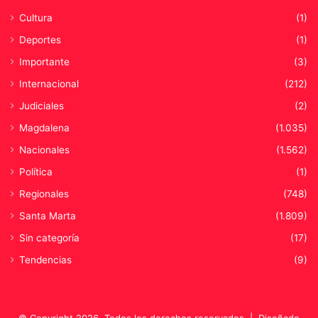
r
e
Cultura
(1)
e
a
Deportes
(1)
g
b
i
i
Importante
(3)
m
l
Internacional
(212)
i
i
e
d
Judiciales
(2)
n
a
Magdalena
(1.035)
t
d
o
Nacionales
(1.562)
d
Política
(1)
e
A
Regionales
(748)
p
Santa Marta
(1.809)
u
r
Sin categoría
(17)
e
Tendencias
(9)
© Copyright 2026, Todos los derechos reservados |
Diseñado