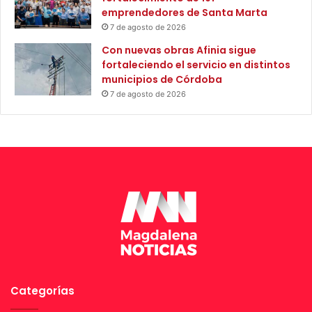
p
g
emprendedores de Santa Marta
o
i
7 de agosto de 2026
r
t
i
a
Con nuevas obras Afinia sigue
n
l
fortaleciendo el servicio en distintos
u
e
municipios de Córdoba
n
s
7 de agosto de 2026
d
e
a
i
c
m
i
p
o
u
n
l
e
s
s
a
e
r
n
l
e
a
l
e
c
m
Categorías
o
p
r
l