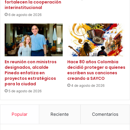
fortalecen la cooperación
t
n
interinstitucional
o
u
6 de agosto de 2026
a
e
l
v
a
a
C
s
o
b
o
e
r
c
d
a
En reunión con ministros
Hace 80 años Colombia
i
designados, alcalde
decidió proteger a quienes
s
n
Pinedo enfatiza en
escriben sus canciones
p
proyectos estratégicos
creando a SAYCO
a
a
para la ciudad
c
r
4 de agosto de 2026
i
5 de agosto de 2026
a
ó
e
n
l
d
d
Popular
Reciente
Comentarios
e
e
G
s
e
a