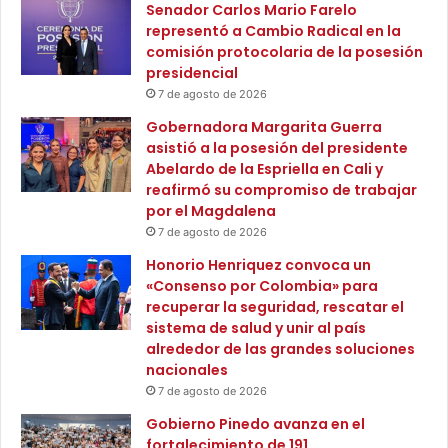
Senador Carlos Mario Farelo
s
r
representó a Cambio Radical en la
t
r
comisión protocolaria de la posesión
i
o
presidencial
ó
l
n
7 de agosto de 2026
l
d
o
Gobernadora Margarita Guerra
e
d
asistió a la posesión del presidente
l
e
Abelardo de la Espriella en Cali y
R
h
reafirmó su compromiso de trabajar
i
a
por el Magdalena
e
b
7 de agosto de 2026
s
i
g
Honorio Henriquez convoca un
l
o
«Consenso por Colombia» para
i
d
recuperar la seguridad, rescatar el
d
e
sistema de salud y unir al país
a
P
alrededor de las grandes soluciones
d
l
nacionales
e
a
s
7 de agosto de 2026
t
d
Gobierno Pinedo avanza en el
o
i
fortalecimiento de 191