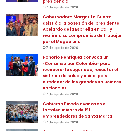
presidencial
o
i
la mayor tasa de empleo que no habíamos tenido
l
7 de agosto de 2026
ó
o
n
registrada, tenemos los mayores niveles de
Gobernadora Margarita Guerra
g
d
abastecimiento alimentario”, afirmó la ministra de
asistió a la posesión del presidente
í
e
Abelardo de la Espriella en Cali y
Agricultura y Desarrollo Rural, Martha Carvajalino Villegas.
a
l
reafirmó su compromiso de trabajar
p
o
por el Magdalena
a
En materia de formalización, la Agencia Nacional de
s
7 de agosto de 2026
r
s
Tierras también rompe récords con la titulación de
a
Honorio Henriquez convoca un
u
1.588.221 hectáreas, lo que supera los resultados de las
s
«Consenso por Colombia» para
e
dos administraciones anteriores juntas: la de Santos
u
recuperar la seguridad, rescatar el
l
f
sistema de salud y unir al país
registró la formalización de 265.088 hectáreas y la de
o
o
alrededor de las grandes soluciones
s
Duque, 1.072.519.
r
nacionales
q
m
u
7 de agosto de 2026
Igualmente, han sido deslindadas 20.000 ha de ciénagas y
a
e
Gobierno Pinedo avanza en el
playones; 937.570 ha, para comunidades indígenas; 101
c
p
fortalecimiento de 191
i
r
resguardos indígenas, constituidos; 71 resguardos
emprendedores de Santa Marta
ó
o
indígenas, ampliados; 50.510 ha, para comunidades
7 de agosto de 2026
n
d
negras; 67 consejos comunitarios, fortalecidos.
u