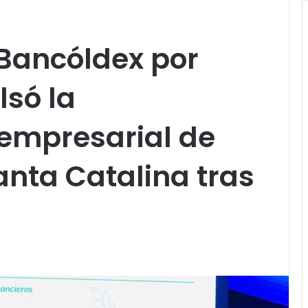
 Bancóldex por
só la
 empresarial de
anta Catalina tras