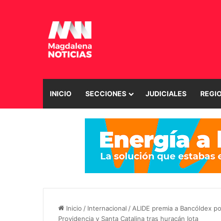
INICIO
SECCIONES
JUDICIALES
REGI
Inicio
/
Internacional
/
ALIDE premia a Bancóldex po
Providencia y Santa Catalina tras huracán Iota