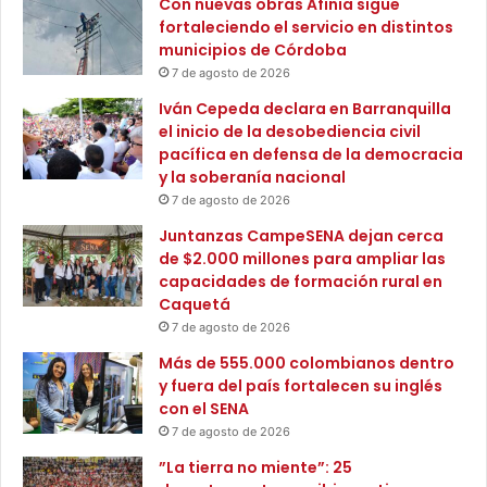
Con nuevas obras Afinia sigue
s
I
fortaleciendo el servicio en distintos
E
n
municipios de Córdoba
x
t
t
7 de agosto de 2026
e
e
r
Iván Cepeda declara en Barranquilla
r
v
el inicio de la desobediencia civil
i
e
pacífica en defensa de la democracia
o
n
y la soberanía nacional
r
c
7 de agosto de 2026
e
i
s
Juntanzas CampeSENA dejan cerca
o
d
de $2.000 millones para ampliar las
n
e
capacidades de formación rural en
e
C
Caquetá
s
o
C
7 de agosto de 2026
l
o
Más de 555.000 colombianos dentro
o
l
y fuera del país fortalecen su inglés
m
e
con el SENA
b
c
7 de agosto de 2026
i
t
a
i
”La tierra no miente”: 25
v