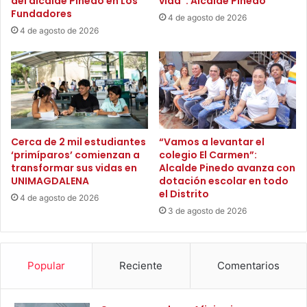
del alcalde Pinedo en Los
vida”: Alcalde Pinedo
m
l
Fundadores
4 de agosto de 2026
o
l
4 de agosto de 2026
M
a
i
n
n
z
i
a
s
m
t
i
r
e
a
n
Cerca de 2 mil estudiantes
“Vamos a levantar el
d
‘primíparos’ comienzan a
colegio El Carmen”:
t
e
transformar sus vidas en
Alcalde Pinedo avanza con
o
UNIMAGDALENA
dotación escolar en todo
R
d
el Distrito
e
e
4 de agosto de 2026
l
3 de agosto de 2026
l
a
P
c
l
i
a
Popular
Reciente
Comentarios
o
n
n
d
e
e