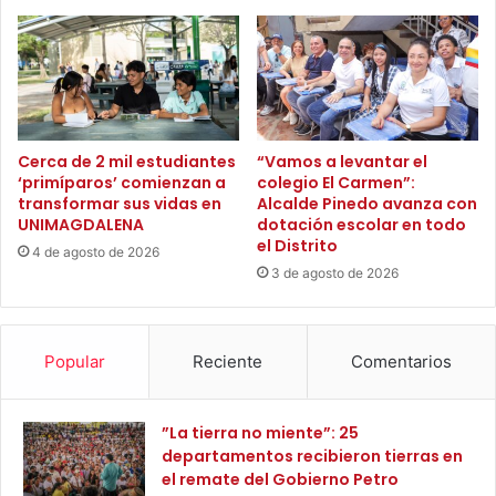
e
m
l
i
I
z
C
a
F
c
E
i
S
ó
Cerca de 2 mil estudiantes
“Vamos a levantar el
p
‘primíparos’ comienzan a
colegio El Carmen”:
n
transformar sus vidas en
Alcalde Pinedo avanza con
a
e
UNIMAGDALENA
dotación escolar en todo
r
n
el Distrito
a
l
4 de agosto de 2026
s
3 de agosto de 2026
a
e
s
g
u
u
b
Popular
Reciente
Comentarios
i
e
r
s
b
t
”La tierra no miente”: 25
r
a
departamentos recibieron tierras en
i
c
el remate del Gobierno Petro
n
i