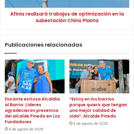
e
a
a
l
Afinia realizará trabajos de optimización en la
l
i
subestación Chinú Planta
i
a
z
n
a
z
r
Publicaciones relacionadas
a
á
e
t
s
r
t
a
r
b
a
a
t
j
é
o
g
s
Durante exitosa Alcaldía
“Estoy en los barrios
i
d
al Barrio: Líderes
porque quiero que tengan
c
e
agradecieron presencia
una mejor calidad de
a
o
del alcalde Pinedo en Los
vida”: Alcalde Pinedo
c
p
Fundadores
4 de agosto de 2026
o
t
4 de agosto de 2026
n
i