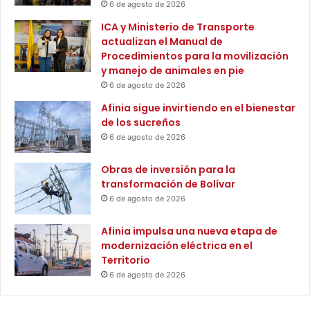
6 de agosto de 2026
d
ó
a
n
ICA y Ministerio de Transporte
n
C
actualizan el Manual de
d
h
Procedimientos para la movilización
o
i
y manejo de animales en pie
e
n
6 de agosto de 2026
d
ú
Afinia sigue invirtiendo en el bienestar
u
P
de los sucreños
c
l
a
6 de agosto de 2026
a
c
n
i
t
Obras de inversión para la
ó
a
transformación de Bolívar
n
6 de agosto de 2026
d
e
Afinia impulsa una nueva etapa de
a
modernización eléctrica en el
l
Territorio
t
6 de agosto de 2026
a
c
a