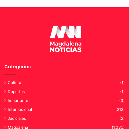
l
i
d
a
d
Categorías
Cultura
(1)
Deportes
(1)
Importante
(3)
Internacional
(212)
Judiciales
(2)
Magdalena
(1.035)