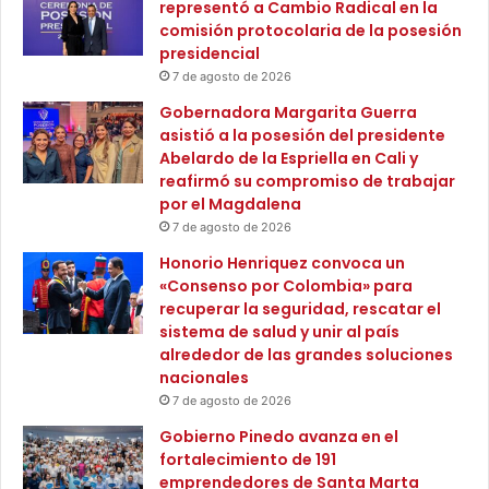
representó a Cambio Radical en la
c
a
comisión protocolaria de la posesión
i
C
presidencial
ó
i
n
7 de agosto de 2026
u
s
d
Gobernadora Margarita Guerra
u
a
asistió a la posesión del presidente
p
d
Abelardo de la Espriella en Cali y
e
e
reafirmó su compromiso de trabajar
r
l
por el Magdalena
i
a
7 de agosto de 2026
o
2
r
Honorio Henriquez convoca un
9
e
«Consenso por Colombia» para
d
n
recuperar la seguridad, rescatar el
e
S
sistema de salud y unir al país
J
a
alrededor de las grandes soluciones
u
n
nacionales
l
t
i
7 de agosto de 2026
a
o
Gobierno Pinedo avanza en el
M
fortalecimiento de 191
a
emprendedores de Santa Marta
r