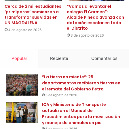
que se beneficia a más de dos mil quinientos ochenta y
v
i
Cerca de 2 mil estudiantes
“Vamos a levantar el
siete habitantes del barrio San Pablo y sus alrededores.
i
‘primíparos’ comienzan a
colegio El Carmen”:
c
transformar sus vidas en
Alcalde Pinedo avanza con
c
i
UNIMAGDALENA
dotación escolar en todo
Con esta entrega, el alcalde Carlos Pinedo busca
i
o
el Distrito
o
d
4 de agosto de 2026
fortalecer la cobertura y calidad de los servicios de salud
d
3 de agosto de 2026
e
en Santa Marta, además de garantizar una atención digna
e
e
y eficiente para todos los usuarios del sistema de salud
e
n
público en la ciudad.
n
e
Popular
Reciente
Comentarios
e
r
r
g
Finalmente, y como ya es habitual en su administración,
g
í
bajo la estrategia “Alcaldía al Barrio” el mandatario una vez
”La tierra no miente”: 25
í
a
departamentos recibieron tierras en
más descentralizó todos los servicios institucionales a los
a
e
el remate del Gobierno Petro
e
que los moradores de San Pablo, Pastrana y todos sus
n
6 de agosto de 2026
n
e
alrededores pudieron acceder de manera oportuna.
e
l
ICA y Ministerio de Transporte
l
C
actualizan el Manual de
Antes de culminar su intervención, el alcalde Carlos
C
e
Procedimientos para la movilización
Pinedo Cuello se dirigió a todos los asistentes para
e
s
y manejo de animales en pie
s
a
recalcar: “Mi gente nosotros estamos aquí para atenderlos
6 de agosto de 2026