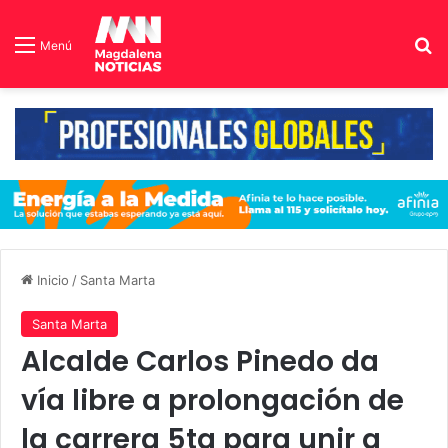
B
Menú
Inicio
/
Santa Marta
Santa Marta
Alcalde Carlos Pinedo da
vía libre a prolongación de
la carrera 5ta para unir a