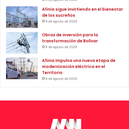
a
r
a todos ustedes, la institucionalidad la llevamos completa
Afinia sigue invirtiendo en el bienestar
r
a los barrios, aprovechen todos los servicios, y
de los sucreños
acompáñenme en este proyecto de transformación de
6 de agosto de 2026
nuestra ciudad, la Santa Marta de los 500 años, la de
Obras de inversión para la
todos”.
transformación de Bolívar
6 de agosto de 2026
Afinia impulsa una nueva etapa de
modernización eléctrica en el
Territorio
6 de agosto de 2026