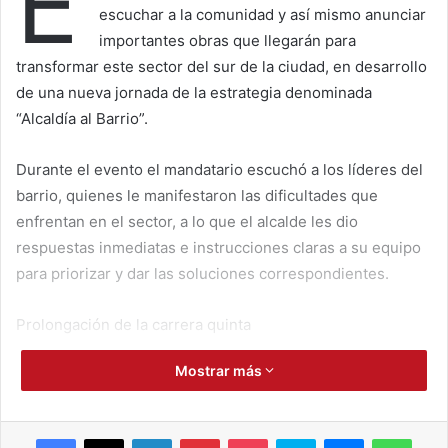
E
escuchar a la comunidad y así mismo anunciar
importantes obras que llegarán para
transformar este sector del sur de la ciudad, en desarrollo
de una nueva jornada de la estrategia denominada
“Alcaldía al Barrio”.
Durante el evento el mandatario escuchó a los líderes del
barrio, quienes le manifestaron las dificultades que
enfrentan en el sector, a lo que el alcalde les dio
respuestas inmediatas e instrucciones claras a su equipo
para priorizar y dar las soluciones correspondientes.
Prolongación de la carrera quinta
Mostrar más
Se anunció la intervención de la carrera quinta, desde la
calle 39 hasta la calle 47, para hacer realidad la vía San
Pablo – Pastrana, en la que se contemplará no solo el
Facebook
X
LinkedIn
Pinterest
Pocket
Skype
Messenger
WhatsApp