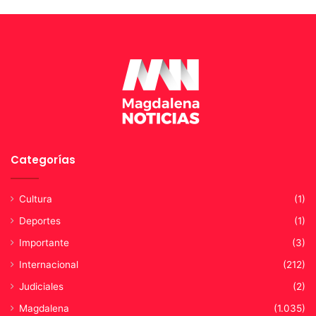
N
a
A
s
Categorías
Cultura
(1)
Deportes
(1)
Importante
(3)
Internacional
(212)
Judiciales
(2)
Magdalena
(1.035)