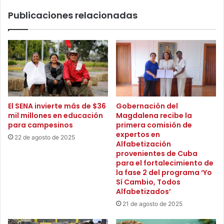
a
8
Publicaciones relacionadas
b
4
o
m
r
i
a
l
l
m
e
i
s
l
e
l
x
o
El SENA invierte más de $36
Gobernación del
p
n
mil millones en educación
Magdalena recibe la
e
e
para campesinos
primera comisión de
d
s
expertos en
22 de agosto de 2025
i
p
Alfabetización
d
a
provenientes de Cuba
a
para el fortalecimiento de
r
s
la fase 2 del programa ‘Yo
a
Sí Cambio, Todos
,
p
Alfabetizados’
i
a
n
21 de agosto de 2025
g
c
o
l