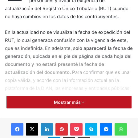
personales y evitar la exigencia de
actualización del Registro Único Tributario (RUT) cuando
no haya cambios en los datos de los contribuyentes.
En la actualidad no se visualiza la fecha de expedición del
RUT, lo cual generaba confusión con la vigencia de este,
que es indefinida. En adelante, s
olo aparecerá la fecha de
generación, ubicada en el pie de página de cada hoja del
documento y no estará presenté la fecha de
actualización del documento. P
ara confirmar que es una
copia válida, y acorde con la información actual en la
plataforma de la DIAN, las empresas y entidades públicas
deberán verificar la fecha de generación y la marca de
Mostrar más
agua donde aparece el texto “co
pia certificado documento
sin costo” o “certificado documento sin costo”
Facebook
X
LinkedIn
Pinterest
Pocket
Skype
Messenger
WhatsApp
Otro de los cambios implementados está orientado a
proteger la información personal de los contribuyentes
Telegram
Compartir por correo electrónico
Imprimir