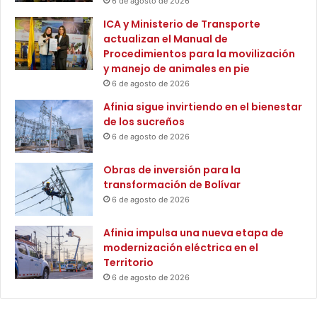
6 de agosto de 2026
d
n
ICA y Ministerio de Transporte
o
Z
actualizan el Manual de
e
o
Procedimientos para la movilización
l
n
y manejo de animales en pie
p
a
a
6 de agosto de 2026
s
í
N
Afinia sigue invirtiendo en el bienestar
s
o
de los sucreños
p
I
6 de agosto de 2026
o
n
r
t
Obras de inversión para la
p
e
transformación de Bolívar
a
r
6 de agosto de 2026
r
c
t
o
Afinia impulsa una nueva etapa de
e
n
modernización eléctrica en el
d
e
Territorio
e
c
l
6 de agosto de 2026
t
S
a
E
d