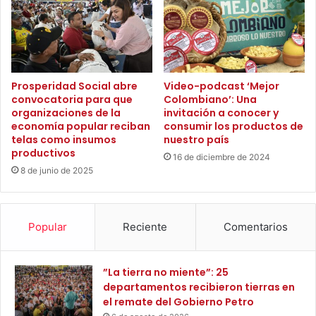
d
u
e
s
s
i
u
ó
b
n
s
Prosperidad Social abre
Video-podcast ‘Mejor
y
i
convocatoria para que
Colombiano’: Una
c
d
organizaciones de la
invitación a conocer y
r
i
economía popular reciban
consumir los productos de
e
o
telas como insumos
nuestro país
c
s
productivos
16 de diciembre de 2024
i
p
8 de junio de 2025
m
e
i
n
e
d
n
i
Popular
Reciente
Comentarios
t
e
o
n
e
t
”La tierra no miente”: 25
n
e
departamentos recibieron tierras en
t
s
el remate del Gobierno Petro
o
e