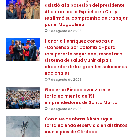
i
o
asistió a la posesión del presidente
d
n
Abelardo de la Espriella en Cali y
e
i
reafirmó su compromiso de trabajar
n
b
por el Magdalena
c
l
7 de agosto de 2026
i
e
Honorio Henriquez convoca un
a
s
«Consenso por Colombia» para
l
e
recuperar la seguridad, rescatar el
e
n
sistema de salud y unir al país
s
e
alrededor de las grandes soluciones
l
nacionales
P
7 de agosto de 2026
r
o
Gobierno Pinedo avanza en el
g
fortalecimiento de 191
r
emprendedores de Santa Marta
a
7 de agosto de 2026
m
Con nuevas obras Afinia sigue
a
fortaleciendo el servicio en distintos
D
municipios de Córdoba
i