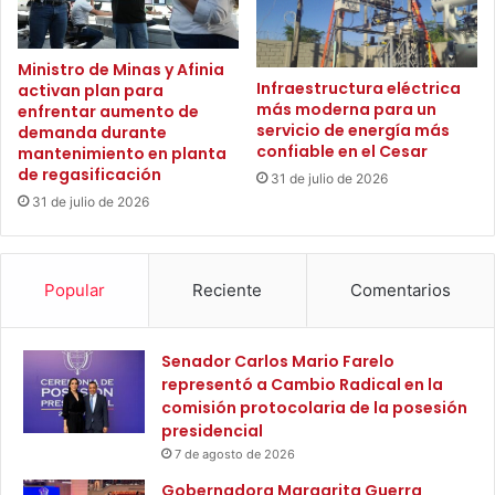
n
M
g
a
r
Ministro de Minas y Afinia
r
Infraestructura eléctrica
activan plan para
a
t
más moderna para un
enfrentar aumento de
n
a
servicio de energía más
demanda durante
d
,
confiable en el Cesar
mantenimiento en planta
e
t
de regasificación
31 de julio de 2026
s
i
31 de julio de 2026
e
e
n
n
c
e
u
p
Popular
Reciente
Comentarios
e
l
s
a
t
z
Senador Carlos Mario Farelo
a
a
representó a Cambio Radical en la
s
s
comisión protocolaria de la posesión
p
d
presidencial
r
i
7 de agosto de 2026
e
s
s
p
Gobernadora Margarita Guerra