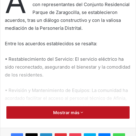
A
con representantes del Conjunto Residencial
Parque de Zaragocilla, se establecieron
acuerdos, tras un diálogo constructivo y con la valiosa
mediación de la Personería Distrital.
Entre los acuerdos establecidos se resalta:
• Restablecimiento del Servicio: El servicio eléctrico ha
sido reconectado, asegurando el bienestar y la comodidad
de los residentes.
• Revisión y Mantenimiento de Equipos: La comunidad ha
acordado facilitar el acceso al personal técnico de Afinia,
acompañado por representantes de la Personería y el
Mostrar más
equipo de Gestión Social de la empresa, para llevar a cabo
la revisión y mantenimiento de los equipos eléctricos. Se
inspeccionarán los cinco transformadores que alimentan
Facebook
X
LinkedIn
Pinterest
Pocket
Skype
Messenger
WhatsApp