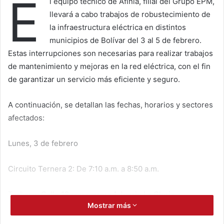
E
l equipo técnico de Afinia, filial del Grupo EPM,
llevará a cabo trabajos de robustecimiento de
la infraestructura eléctrica en distintos
municipios de Bolívar del 3 al 5 de febrero.
Estas interrupciones son necesarias para realizar trabajos
de mantenimiento y mejoras en la red eléctrica, con el fin
de garantizar un servicio más eficiente y seguro.
A continuación, se detallan las fechas, horarios y sectores
afectados:
Lunes, 3 de febrero
Circuito Ternera 2: De 7:10 a.m. a 8:50 a.m.
Turbaco: Calle 12 con carrera 1, barrio La Gloria.
Mostrar más
Circuito El Carmen 4: De 7:00 a.m. a 4:00 p.m.