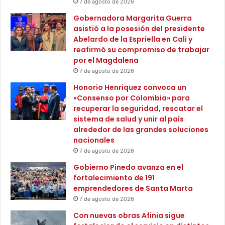
7 de agosto de 2026
p
í
Arjona, finca
r
a
Gobernadora Margarita Guerra
i
e
asistió a la posesión del presidente
Asociación de Maestros Jubilados, El Hatillo y sectores
m
n
Abelardo de la Espriella en Cali y
e
aledaños.
C
reafirmó su compromiso de trabajar
r
e
por el Magdalena
a
s
7 de agosto de 2026
Circuito Manzanillo 1: De 8:40 a.m. a 5:00 p.m. Cartagena:
i
a
Honorio Henriquez convoca un
La Florida, anillo vial, hotel La Fecha, sector Pontezuela.
n
r
«Consenso por Colombia» para
f
recuperar la seguridad, rescatar el
a
Circuitos Villa Estrella 1, 2, 3 y 4: De 10:00 a.m. a 5:00 p.m.
sistema de salud y unir al país
n
Cartagena: Barrios Nuevo Paraíso, Fredonia, Las
alrededor de las grandes soluciones
c
Palmeras, Olaya Herrera, Pozón, Villas de la Candelaria,
nacionales
i
7 de agosto de 2026
Doña Manuela, Aguas Prietas, Flor del Campo, La India,
a
e
Urbanización Colombiatón, Ciudadela Bicentenario y
Gobierno Pinedo avanza en el
n
fortalecimiento de 191
sectores aledaños.
2
emprendedores de Santa Marta
0
7 de agosto de 2026
2
Con nuevas obras Afinia sigue
5