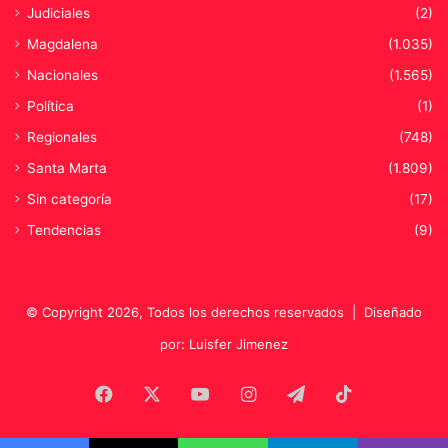
Judiciales
(2)
i
c
z
t
Magdalena
(1.035)
a
u
Nacionales
(1.565)
d
r
o
a
Política
(1)
r
d
Regionales
(748)
a
e
e
Santa Marta
(1.809)
A
n
f
Sin categoría
(17)
A
i
l
Tendencias
(9)
n
i
i
c
a
a
n
© Copyright 2026, Todos los derechos reservados |
Diseñado
t
por: Luisfer Jimenez
e
,
Facebook
X
YouTube
Instagram
Telegram
TikTok
E
s
p