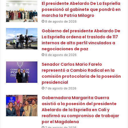
El presidente Abelardo De La Espriella
e
b
posesionó al gabinete que pondrá en
t
o
marcha la Patria Milagro
a
r
r
8 de agosto de 2026
e
i
s
Gobierno del presidente Abelardo De
o
d
La Espriella ordena el traslado de 117
d
e
internos de alto perfil vinculados a
e
m
negociaciones de paz
I
a
8 de agosto de 2026
n
n
f
Senador Carlos Mario Farelo
t
r
representó a Cambio Radical en la
e
a
comisión protocolaria de la posesión
n
e
presidencial
i
s
m
7 de agosto de 2026
t
i
Gobernadora Margarita Guerra
r
e
asistió a la posesión del presidente
u
n
Abelardo de la Espriella en Cali y
c
t
reafirmó su compromiso de trabajar
t
o
por el Magdalena
u
y
7 de agosto de 2026