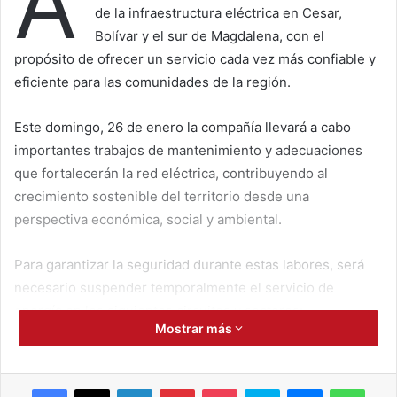
A
de la infraestructura eléctrica en Cesar,
Bolívar y el sur de Magdalena, con el
propósito de ofrecer un servicio cada vez más confiable y
eficiente para las comunidades de la región.
Este domingo, 26 de enero la compañía llevará a cabo
importantes trabajos de mantenimiento y adecuaciones
que fortalecerán la red eléctrica, contribuyendo al
crecimiento sostenible del territorio desde una
perspectiva económica, social y ambiental.
Para garantizar la seguridad durante estas labores, será
necesario suspender temporalmente el servicio de
energía en los siguientes circuitos y sectores:
Mostrar más
Línea 595
Facebook
X
LinkedIn
Pinterest
Pocket
Skype
Messenger
WhatsApp