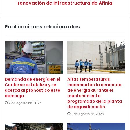
n
s
renovación de infraestructura de Afinia
e
i
s
n
p
t
a
Publicaciones relacionadas
e
r
r
a
r
g
u
a
p
r
c
a
i
n
o
t
n
Demanda de energía en el
Altas temperaturas
i
e
Caribe se estabiliza y se
incrementan la demanda
z
s
acerca al pronóstico este
de energía durante el
a
p
domingo
mantenimiento
r
r
programado de la planta
2 de agosto de 2026
e
o
de regasificación
l
g
1 de agosto de 2026
a
r
g
a
u
m