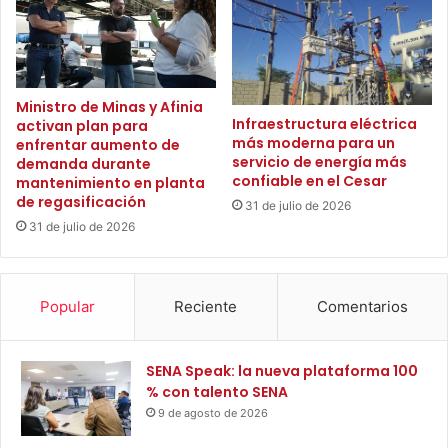
a
a
p
d
o
a
t
s
a
Ministro de Minas y Afinia
d
b
Infraestructura eléctrica
activan plan para
e
más moderna para un
enfrentar aumento de
l
l
servicio de energía más
demanda durante
e
s
confiable en el Cesar
mantenimiento en planta
:
e
de regasificación
A
31 de julio de 2026
r
31 de julio de 2026
l
v
c
i
a
c
l
i
Popular
Reciente
Comentarios
d
o
e
p
y
a
SENA Speak: la nueva plataforma 100
S
r
% con talento SENA
e
a
9 de agosto de 2026
c
l
r
a