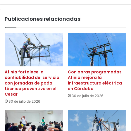
a
a
l
s
o
Publicaciones relacionadas
u
s
d
s
i
e
n
r
e
v
r
i
o
c
?
i
B
o
Afinia fortalece la
Con obras programadas
a
s
confiabilidad del servicio
Afinia mejora la
n
d
con jornadas de poda
infraestructura eléctrica
c
e
técnica preventiva en el
en Córdoba
o
s
Cesar
30 de julio de 2026
l
a
30 de julio de 2026
o
l
m
u
b
d
i
a
a
d