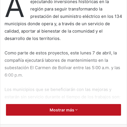
A
ejecutando inversiones históricas en la
región para seguir transformando la
prestación del suministro eléctrico en los 134
municipios donde opera y, a través de un servicio de
calidad, aportar al bienestar de la comunidad y el
desarrollo de los territorios.
Como parte de estos proyectos, este lunes 7 de abril, la
compañía ejecutará labores de mantenimiento en la
subestación El Carmen de Bolívar entre las 5:00 a.m. y las
6:00 p.m.
Los municipios que se beneficiarán con las mejoras y
estarán sin servicio durante el tiempo de los trabajos son:
El Carmen de Bolívar, Zambrano, San Jacinto, San Juan
Mostrar más
Nepomuceno, Calamar, Arroyohondo, El Guamo, San
Estanislao de Kostka, San Cristóbal, Soplaviento, Córdoba
y Zambrano. De igual forma, los corregimientos de