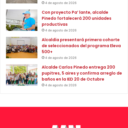
o
4 de agosto de 2026
n
Con proyecto Pa’ lante, alcalde
e
Pinedo fortalecerá 200 unidades
s
productivas
t
4 de agosto de 2026
r
a
Alcaldía presentará primera cohorte
t
de seleccionados del programa Eleva
e
500+
g
4 de agosto de 2026
i
Alcalde Carlos Pinedo entrega 200
a
pupitres, 5 aires y confirma arreglo de
‘
baños en la IED 20 de Octubre
B
4 de agosto de 2026
i
e
n
e
s
t
a