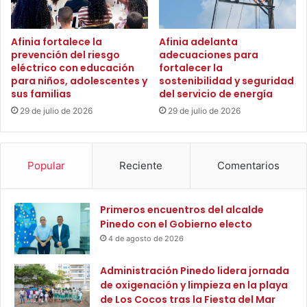
l
o
e
n
m
d
Afinia fortalece la
Afinia adelanta
u
prevención del riesgo
adecuaciones para
e
eléctrico con educación
fortalecer la
e
a
para niños, adolescentes y
sostenibilidad y seguridad
s
n
sus familias
del servicio de energía
t
t
r
29 de julio de 2026
29 de julio de 2026
e
a
s
c
n
ó
o
Popular
Reciente
Comentarios
m
l
o
l
e
Primeros encuentros del alcalde
g
Pinedo con el Gobierno electo
a
4 de agosto de 2026
b
a
Administración Pinedo lidera jornada
n
de oxigenación y limpieza en la playa
,
de Los Cocos tras la Fiesta del Mar
c