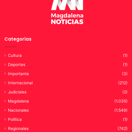
r
a
t
u
p
u
e
Categorías
r
t
Cultura
(1)
a
’
Deportes
(1)
Importante
(3)
Internacional
(212)
Judiciales
(2)
Magdalena
(1.035)
Nacionales
(1.549)
Política
(1)
Regionales
(742)