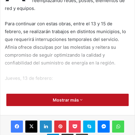
reemplazando redes, postes, elementos de
red y equipos.
Para continuar con estas obras, entre el 13 y 15 de
febrero, se realizarán trabajos en distintos municipios, lo
que requerirá interrupciones temporales del servicio.
Afinia ofrece disculpas por las molestias y reitera su
compromiso de seguir optimizando la calidad y
confiabilidad del suministro de energía en la región.
Jueves, 13 de febrero:
Valledupar:
Mostrar más
• Circuito Salguero 1, de 6:30 a.m. a 9:00 a.m.: carrera 6B
con calle 20 sector Barrio Kennedy.
Facebook
X
LinkedIn
Pinterest
Pocket
Skype
Messenger
WhatsApp
• Circuito Salguero 2, de 2:00 p.m. a 4:00 p.m.: manzana 2
Telegram
Compartir por correo electrónico
Imprimir