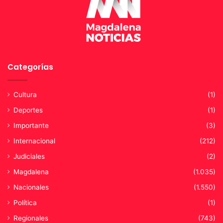
i
s
t
ó
r
i
c
Categorías
o
M
Cultura
(1)
a
g
Deportes
(1)
d
Importante
(3)
a
l
Internacional
(212)
e
Judiciales
(2)
n
a
Magdalena
(1.035)
Nacionales
(1.550)
Política
(1)
Regionales
(743)