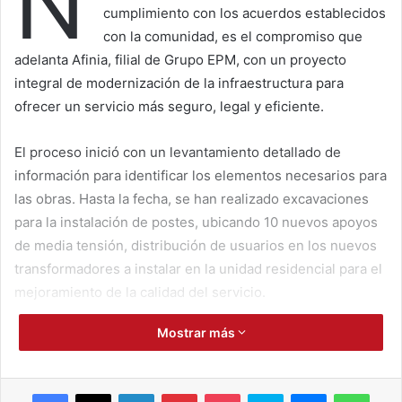
N
cumplimiento con los acuerdos establecidos
con la comunidad, es el compromiso que
adelanta Afinia, filial de Grupo EPM, con un proyecto
integral de modernización de la infraestructura para
ofrecer un servicio más seguro, legal y eficiente.
El proceso inició con un levantamiento detallado de
información para identificar los elementos necesarios para
las obras. Hasta la fecha, se han realizado excavaciones
para la instalación de postes, ubicando 10 nuevos apoyos
de media tensión, distribución de usuarios en los nuevos
transformadores a instalar en la unidad residencial para el
mejoramiento de la calidad del servicio.
Mostrar más
Además, se programó una jornada de poda técnica
exhaustiva para el próximo 4 de abril, con el fin de
despejar las ramas que actualmente se encuentra en
Facebook
X
LinkedIn
Pinterest
Pocket
Skype
Messenger
WhatsApp