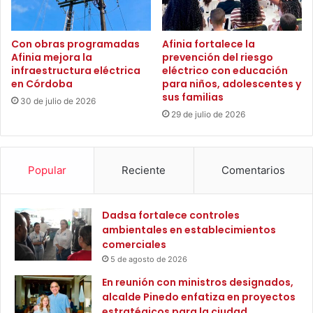
t
n
a
o
r
Con obras programadas
Afinia fortalece la
m
Afinia mejora la
prevención del riesgo
i
í
infraestructura eléctrica
eléctrico con educación
o
a
en Córdoba
para niños, adolescentes y
s
y
sus familias
d
30 de julio de 2026
S
29 de julio de 2026
e
i
m
n
á
P
s
e
Popular
Reciente
Comentarios
d
r
e
m
3
i
Dadsa fortalece controles
.
s
ambientales en establecimientos
5
o
comerciales
0
,
5 de agosto de 2026
0
r
h
e
En reunión con ministros designados,
e
f
alcalde Pinedo enfatiza en proyectos
c
u
estratégicos para la ciudad