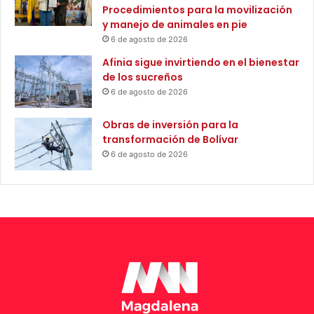
Procedimientos para la movilización
i
t
y manejo de animales en pie
o
l
6 de agosto de 2026
e
t
Afinia sigue invirtiendo en el bienestar
i
de los sucreños
s
6 de agosto de 2026
m
o
Obras de inversión para la
T
transformación de Bolívar
o
6 de agosto de 2026
k
i
o
2
0
2
5