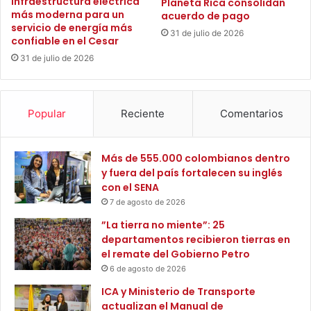
Infraestructura eléctrica
Planeta Rica consolidan
i
y
más moderna para un
acuerdo de pago
z
c
servicio de energía más
a
l
31 de julio de 2026
confiable en el Cesar
r
a
31 de julio de 2026
l
s
a
i
c
f
a
i
Popular
Reciente
Comentarios
l
c
i
a
d
a
Más de 555.000 colombianos dentro
a
l
y fuera del país fortalecen su inglés
d
M
con el SENA
d
u
7 de agosto de 2026
e
n
l
d
”La tierra no miente”: 25
s
i
departamentos recibieron tierras en
e
a
el remate del Gobierno Petro
r
l
6 de agosto de 2026
v
d
ICA y Ministerio de Transporte
i
e
actualizan el Manual de
c
A