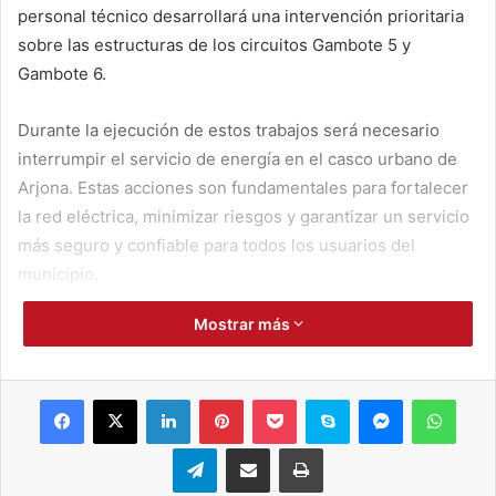
personal técnico desarrollará una intervención prioritaria
sobre las estructuras de los circuitos Gambote 5 y
Gambote 6.
Durante la ejecución de estos trabajos será necesario
interrumpir el servicio de energía en el casco urbano de
Arjona. Estas acciones son fundamentales para fortalecer
la red eléctrica, minimizar riesgos y garantizar un servicio
más seguro y confiable para todos los usuarios del
municipio.
Mostrar más
Afinia agradece la comprensión de la comunidad y reitera
que estas labores forman parte de su plan de inversiones
y mantenimiento para asegurar una infraestructura
Facebook
X
LinkedIn
Pinterest
Pocket
Skype
Messenger
WhatsApp
moderna y al servicio del bienestar de los arjoneros.
Telegram
Compartir por correo electrónico
Imprimir