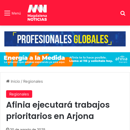
B
Menú
Inicio
/
Regionales
Regionales
Afinia ejecutará trabajos
prioritarios en Arjona
20 de agosto de 2025