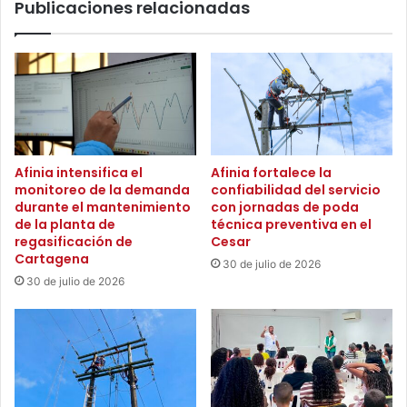
Publicaciones relacionadas
c
e
i
r
o
v
s
i
f
c
i
i
n
o
a
d
n
e
Afinia intensifica el
Afinia fortalece la
c
f
monitoreo de la demanda
confiabilidad del servicio
i
a
durante el mantenimiento
con jornadas de poda
e
c
de la planta de
técnica preventiva en el
r
t
regasificación de
Cesar
o
u
Cartagena
30 de julio de 2026
s
r
30 de julio de 2026
a
a
l
c
o
i
s
ó
m
n
u
e
n