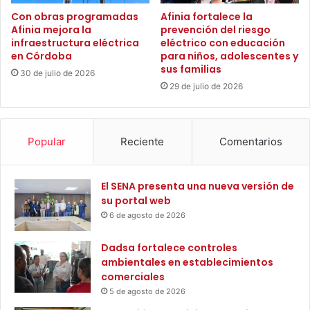
l
i
Con obras programadas
Afinia fortalece la
e
Afinia mejora la
prevención del riesgo
c
c
infraestructura eléctrica
eléctrico con educación
i
t
en Córdoba
para niños, adolescentes y
p
r
sus familias
i
30 de julio de 2026
ó
29 de julio de 2026
o
n
s
i
m
c
á
a
Popular
Reciente
Comentarios
s
e
a
n
l
C
El SENA presenta una nueva versión de
e
o
su portal web
j
l
6 de agosto de 2026
a
o
d
m
Dadsa fortalece controles
o
b
ambientales en establecimientos
s
i
comerciales
c
a
o
5 de agosto de 2026
n