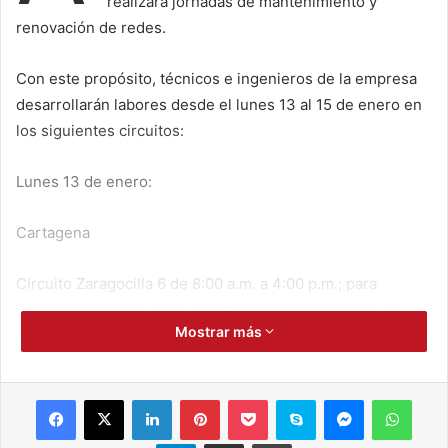
realizará jornadas de mantenimiento y
renovación de redes.
Con este propósito, técnicos e ingenieros de la empresa
desarrollarán labores desde el lunes 13 al 15 de enero en
los siguientes circuitos:
Lunes 13 de enero:
Cartagena
Circuito Zaragocilla 6 de 8:00 a.m. a 4:00 p.m.; para
realizar labores de poda se interrumpirá el servicio en:
Mostrar más
transversal 54 con carrera 67, barrio El Carmen.
Martes 14 de enero
Facebook
X
LinkedIn
Pinterest
Pocket
Skype
Messenger
WhatsApp
Magangué
Telegram
Compartir por correo electrónico
Imprimir