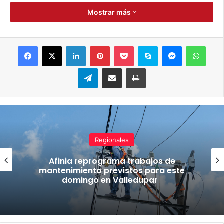
Mostrar más
Valledupar:
• Circuito Guatapurí 3, de 8:20 a.m. a 12:30 p.m.: calle 11
Facebook
X
LinkedIn
Pinterest
Pocket
Skype
Messenger
WhatsApp
con carrera 19d sector Barrio Garupal.
Telegram
Compartir por correo electrónico
Imprimir
• Circuito Guatapurí 6, de 2:10 p.m. a 5:00 p.m.:
Corregimiento Los Corazones en la calle 8 con carrera 3.
• Circuito Salguero 1, de 4:20 p.m. a 6:00 p.m.: carrera 6B
con calle 20 sector Barrio Kennedy.
Regionales
• Circuito Salguero 2, de 9:25 a.m. a 5:30 p.m.: calle 34B
Afinia reprograma trabajos de
con carrera 5 sector Conjunto Residencial Niza. De 10:00
mantenimiento previstos para este
domingo en Valledupar
a.m. a 12:00 del mediodía.: calle 34B con carrera 5 sector
Conjunto Cerrado Brasil. De 1:30 p.m. a 3:20 p.m.: carrera
7 con calle 5D sector Barrio San Fernando.