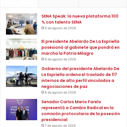
s
á
p
n
o
SENA Speak: la nueva plataforma 100
s
t
% con talento SENA
e
e
9 de agosto de 2026
r
n
á
c
El presidente Abelardo De La Espriella
P
i
posesionó al gabinete que pondrá en
a
a
marcha la Patria Milagro
t
s
r
8 de agosto de 2026
a
i
n
Gobierno del presidente Abelardo De
m
i
La Espriella ordena el traslado de 117
o
v
internos de alto perfil vinculados a
n
e
negociaciones de paz
i
l
8 de agosto de 2026
o
p
C
Senador Carlos Mario Farelo
i
u
representó a Cambio Radical en la
s
l
comisión protocolaria de la posesión
c
t
presidencial
í
u
c
7 de agosto de 2026