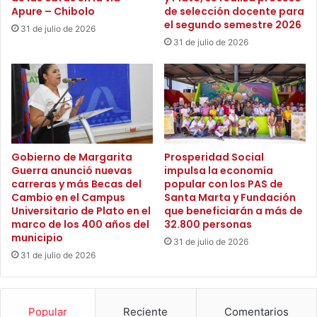
o
c
Apure – Chibolo
de selección docente para
,
o
el segundo semestre 2026
31 de julio de 2026
L
n
31 de julio de 2026
e
v
y
i
e
r
n
t
d
i
a
e
d
n
e
d
Gobierno de Margarita
Prosperidad Social
l
Guerra anunció nuevas
impulsa la economía
o
H
carreras y más Becas del
popular con los PAS de
e
Cambio en el Campus
Santa Marta y Fundación
o
n
Universitario de Plato en el
que beneficiarán a más de
m
u
marco de los 400 años del
32.800 personas
b
n
municipio
r
31 de julio de 2026
a
31 de julio de 2026
e
d
C
e
a
l
i
a
Popular
Reciente
Comentarios
m