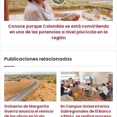
i
e
representa un paso significativo hacia el bienestar y la
a
p
dignidad de las poblaciones más necesitadas del
t
o
departamento.
i
r
v
Conoce porque Colombia se está convirtiendo
q
a
en una de las potencias a nivel piscícola en la
u
d
e
región
e
C
l
o
s
l
Publicaciones relacionadas
e
o
n
m
a
b
d
i
o
a
r
s
F
e
a
e
r
s
Gobierno de Margarita
En Campus Universitarios
e
t
Guerra anuncia el reinicio
Subregionales de El Banco
l
á
de las obras en la vía
y Plato, se realiza proceso