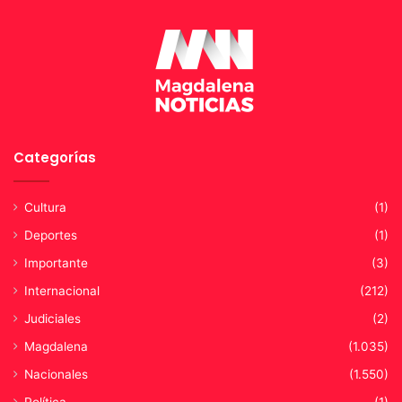
m
p
e
s
i
n
o
s
Categorías
d
e
M
Cultura
(1)
a
g
Deportes
(1)
d
Importante
(3)
a
l
Internacional
(212)
e
Judiciales
(2)
n
a
Magdalena
(1.035)
Nacionales
(1.550)
Política
(1)