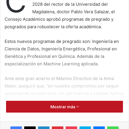
C
2028 del rector de la Universidad del
Magdalena, doctor Pablo Vera Salazar, el
Consejo Académico aprobó programas de pregrado y
posgrados para robustecer la oferta académica.
Estos nuevos programas de pregrado son: Ingeniería en
Ciencia de Datos, Ingeniería Energética, Profesional en
Genética y Profesional en Química. Además de la
especialización en Machine Learning aplicada.
Ante este gran acierto el Máximo Directivo de la Alma
Mater, aseguró que, “en nuestro compromiso por seguir
aumentando la cobertura con pertinencia y calidad, hemos
aprobado en el consejo académico varios nuevos
Mostrar más
programas de pregrado”.
Programas innovadores y con enfoque territorial
Facebook
X
LinkedIn
Pinterest
Pocket
Skype
Messenger
WhatsApp