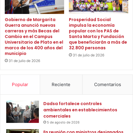
por aprobar las nuevas especialidades médicas, como
m
e
ginecología, psiquiatría, en el campo de odontología, entre
b
g
otros.
i
a
Gobierno de Margarita
Prosperidad Social
a
Guerra anunció nuevas
impulsa la economía
d
n
carreras y más Becas del
popular con los PAS de
e
Con estas buenas noticias, se va cumpliendo con las
Cambio en el Campus
Santa Marta y Fundación
o
8
metas de seguir ampliando cobertura en programas
Universitario de Plato en el
que beneficiarán a más de
s
6
marco de los 400 años del
32.800 personas
altamente pertinentes, innovadores, con enfoque y una
:
k
municipio
perspectiva territorial. Además, para generar resultados
c
31 de julio de 2026
i
31 de julio de 2026
e
t
con mayor compromiso, inclusión e innovación con esta
r
s
oferta académica que hoy es una realidad y que pronto se
c
d
espera tener los registros calificados por parte del
a
e
Popular
Reciente
Comentarios
Ministerio de Educación Nacional.
d
b
e
i
6
o
Dadsa fortalece controles
0
s
ambientales en establecimientos
0
e
comerciales
m
g
5 de agosto de 2026
i
u
l
r
En reunión con ministros designados,