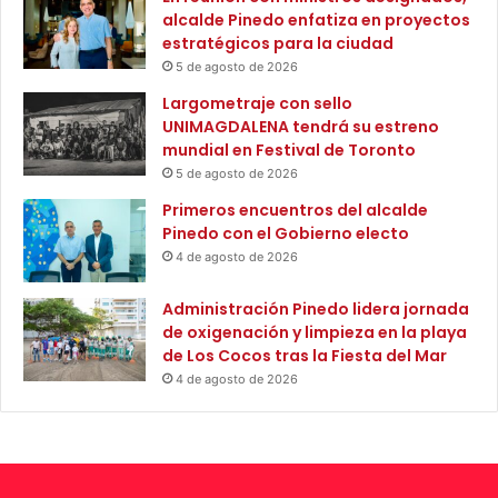
o
i
alcalde Pinedo enfatiza en proyectos
b
d
estratégicos para la ciudad
t
a
5 de agosto de 2026
u
d
Largometraje con sello
v
c
UNIMAGDALENA tendrá su estreno
i
o
mundial en Festival de Toronto
e
n
5 de agosto de 2026
r
t
o
r
Primeros encuentros del alcalde
n
a
Pinedo con el Gobierno electo
t
e
4 de agosto de 2026
r
l
a
F
Administración Pinedo lidera jornada
b
o
de oxigenación y limpieza en la playa
a
c
de Los Cocos tras la Fiesta del Mar
j
R
4 de agosto de 2026
o
4
T
a
c
a